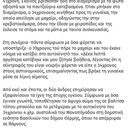
41χρονη. Εκείνος βρισκόταν ήδη στο διαμέρισμα με τα φώτα
σβηστά και τα παντζούρια κατεβασμένα. Όταν μπήκαν στο
διαμέρισμα, ο 34χρονονος κινήθηκε προς τη γυναίκα, την
οποία απείλησε με μαχαίρι, οδηγώντας την στην
κρεβατοκάμαρα, όπου την έδεσε με χειροπέδες και της
έκλεισε το στόμα και τα μάτια με ταινία συσκευασίας.
Στη συνέχεια -πάντα σύμφωνα με όσα φέρεται να
υποστήριξε- ο 39χρονος τού πήρε το μαχαίρι και του έκανε
νόημα να κατέβει στο αυτοκίνητό του. «Δέκα λεπτά
αργότερα κατέβηκε και μου ζήτησε βοήθεια, λέγοντας ότι η
σύντροφός του είναι νεκρή» φέρεται να είπε ο 34χρονος
στους αστυνομικούς, επισημαίνοντας πως βρήκε τη γυναίκα
μέσα σε λίμνη αίματος.
Από εκεί και έπειτα, οι δύο άνδρες επιχείρησαν να
εξαφανίσουν τα ίχνη της άτυχης εγκύου. Σύμφωνα με όσα
έγιναν γνωστά, τοποθέτησαν το άψυχο σώμα της σε βαλίτσα
τύπου μπαούλο και το μετέφεραν με το αυτοκίνητο του
34χρονου 4 χλμ. ανατολικά του Μονοπήγαδου στη δημοτική
ενότητα Βασιλικών του δήμου Θέρμης, όπου το απέρριψαν
σε θάμνους.