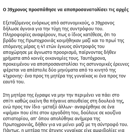
Ο 39χρονος προσπάθησε να αποπροσανατολίσει τις αρχές
Εξεταζόμενος ενόρκως από αστυνομικούς, ο 39χρονος
δήλωσε άγνοια για την τύχη της συντρόφου του.
Πληροφορίες αναφέρουν, πως ο ίδιος κατέθεσε, ότι το
βράδυ της Πρωτοχρονιάς κοιμήθηκαν μαζί και το πρωί της
επόμενης μέρας η 41 ετών έγκυος σύντροφός του
αποχώρησε με άγνωστο προορισμό, παίρνοντας δήθεν
χρήματα από κοινές οικονομίες τους. Ταυτόχρονα,
προκειμένου να αποπροσανατολίσει τις αστυνομικές έρευνες
φέρεται να απέστειλε δύο μηνύματα από το κινητό της
41χρονης- ένα προς τη μητέρα της γυναίκας κι ένα προς τον
εαυτό του.
Στη μητέρα της έγραψε να μην την περιμένει να πάει στο
σπίτι καθώς εκείνη θα πήγαινε απευθείας στη δουλειά της,
ενώ προς τον ίδιο -μεταξύ άλλων- αναφέρθηκε σε ένα
«ψέμα» που είπε στον εργοδότη του, δούλευε σε κουζίνα
εστιατορίου, απ’ όπου απολύθηκε ανήμερα της
Πρωτοχρονιάς, δήθεν για να μείνει μαζί με τη σύντροφό του.
Πάντως, η μητέρα της άτυχης γυναίκας είχε αμφιβολίες για