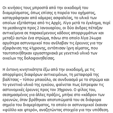
Οι κινήσεις τους μπροστά από την οικοδομή του
διαμερίσματος, όπως επίσης η πορεία του οχήματος,
καταγράφηκαν από κάμερες ασφαλείας, το υλικό των
οποίων εξετάστηκε από τις Αρχές. Λίγο μετά το έγκλημα, περί
τα μεσάνυχτα προς 2 Ιανουαρίου, οι δύο άνδρες πέταξαν
αντικείμενα σε παρακείμενους κάδους απορριμμάτων και
μεταξύ αυτών ένα στρώμα, πάνω στο οποίο λίγα 24ωρα
αργότερα αστυνομικοί που ανέλαβαν τις έρευνες για την
εξαφάνιση της 41χρονης, εντόπισαν ίχνη αίματος, που
ταυτοποιήθηκαν εργαστηριακά με γενετικό υλικό των
οικείων της δολοφονηθείσας.
Η έντονη κινητικότητα έξω από την οικοδομή, με τις
απορρίψεις διαφόρων αντικειμένων, τη μεταφορά της
βαλίτσας – τύπου μπαούλο, σε συνδυασμό με το στρώμα και
το γενετικό υλικό της εγκύου, φαίνεται πως έστρεψαν τις
αστυνομικές έρευνες προς τον 39χρονο. Ο φίλος του,
σεσημασμένος για άλλες πράξεις, μπήκε στο «κάδρο» των
ερευνών, όταν βρέθηκαν αποτυπώματά του σε διάφορα
σημεία του διαμερίσματος, το οποίο οι αστυνομικοί έκαναν
«φύλλο και φτερό», αναζητώντας στοιχεία για την υπόθεση.