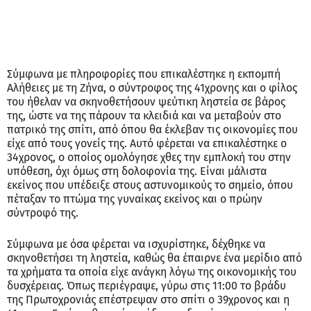
Σύμφωνα με πληροφορίες που επικαλέστηκε η εκπομπή
Αλήθειες με τη Ζήνα, ο σύντροφος της 41χρονης και ο φίλος
του ήθελαν να σκηνοθετήσουν ψεύτικη ληστεία σε βάρος
της, ώστε να της πάρουν τα κλειδιά και να μεταβούν στο
πατρικό της σπίτι, από όπου θα έκλεβαν τις οικονομίες που
είχε από τους γονείς της. Αυτό φέρεται να επικαλέστηκε ο
34χρονος, ο οποίος ομολόγησε χθες την εμπλοκή του στην
υπόθεση, όχι όμως στη δολοφονία της. Είναι μάλιστα
εκείνος που υπέδειξε στους αστυνομικούς το σημείο, όπου
πέταξαν το πτώμα της γυναίκας εκείνος και ο πρώην
σύντροφό της.
Σύμφωνα με όσα φέρεται να ισχυρίστηκε, δέχθηκε να
σκηνοθετήσει τη ληστεία, καθώς θα έπαιρνε ένα μερίδιο από
τα χρήματα τα οποία είχε ανάγκη λόγω της οικονομικής του
δυσχέρειας. Όπως περιέγραψε, γύρω στις 11:00 το βράδυ
της Πρωτοχρονιάς επέστρεψαν στο σπίτι ο 39χρονος και η