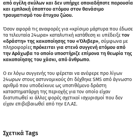
από αγέλη σκύλων και δεν υπήρχε οποιαδήποτε παρουσία
και εμπλοκή ύποπτου ατόμου στον θανάσιμο
τραυματισμό του άτυχου ζώου.
Όσον αφορά τις αναφορές για «κρίσιμο μάρτυρα που έδωσε
τα τελευταία 24ωρα» καταλυτική κατάθεση κι υπέδειξε
τον
«δράστη» της κακοποίησης του «Όλιβερ»
, σύμφωνα με
πληροφορίες
πρόκειται για στενό συγγενή ατόμου από
την Αράχωβα το οποίο υποστήριζε επίμονα τη θεωρία της
κακοποίησης του χάσκι, από άνθρωπο
.
Ο εν λόγω συγγενής του φέρεται να ανέφερε προ λίγων
24ωρων στους αστυνομικούς ότι δέχθηκε SMS από άγνωστο
αριθμό που υποδείκνυε ως υποτιθέμενο δράστη
καταστηματάρχη της περιοχής για τον οποίο είχαν
διατυπωθεί κι άλλες φορές σχετικοί ισχυρισμοί που δεν
είχαν επιβεβαιωθεί από την ΕΛ.ΑΣ.
Σχετικά Tags