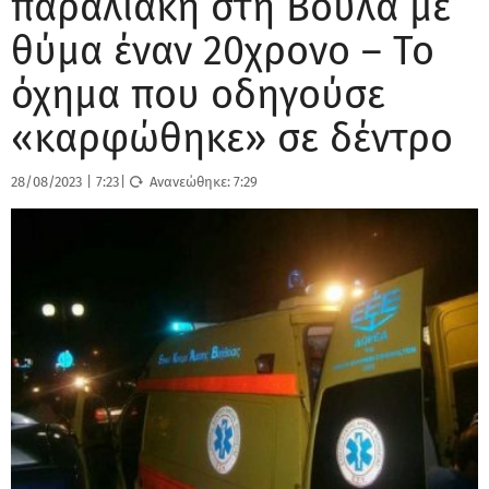
παραλιακή στη Βούλα με
θύμα έναν 20χρονο – Το
όχημα που οδηγούσε
«καρφώθηκε» σε δέντρο
28/08/2023
|
7:23
|
Ανανεώθηκε:
7:29