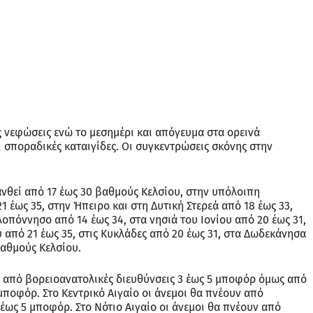
ς νεφώσεις ενώ το μεσημέρι και απόγευμα στα ορεινά
 σποραδικές καταιγίδες. Οι συγκεντρώσεις σκόνης στην
νθεί από 17 έως 30 βαθμούς Κελσίου, στην υπόλοιπη
 έως 35, στην Ήπειρο και στη Δυτική Στερεά από 18 έως 33,
λοπόννησο από 14 έως 34, στα νησιά του Ιονίου από 20 έως 31,
υ από 21 έως 35, στις Κυκλάδες από 20 έως 31, στα Δωδεκάνησα
βαθμούς Κελσίου.
ά από βορειοανατολικές διευθύνσεις 3 έως 5 μποφόρ όμως από
μποφόρ. Στο Κεντρικό Αιγαίο οι άνεμοι θα πνέουν από
 έως 5 μποφόρ. Στο Νότιο Αιγαίο οι άνεμοι θα πνέουν από