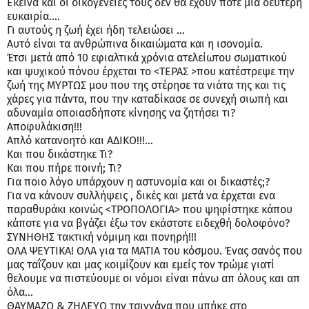
Εκείνα και οι οικογένειες τους δεν θα έχουν ποτέ μια δεύτερη
ευκαιρία….
Γι αυτούς η ζωή έχει ήδη τελειώσει …
Αυτό είναι τα ανθρώπινα δικαιώματα και η ισονομία.
Έτσι μετά από 10 εφιαλτικά χρόνια ατελείωτου σωματικού
και ψυχικού πόνου έρχεται το <ΤΕΡΑΣ >που κατέστρεψε την
ζωή της ΜΥΡΤΩΣ μου που της στέρησε τα νιάτα της και τις
χάρες για πάντα, που την καταδίκασε σε συνεχή σιωπή και
αδυναμία οποιασδήποτε κίνησης να ζητήσει τι?
Αποφυλάκιση!!!
Απλό κατανοητό και ΑΔΙΚΟ!!!…
Και που δικάστηκε Τι?
Και που πήρε ποινή; Τι?
Για ποιο λόγο υπάρχουν η αστυνομία και οι δικαστές;?
Για να κάνουν συλλήψεις , δικές και μετά να έρχεται ενα
παραθυράκι κοινώς <ΤΡΟΠΟΛΟΓΙΑ> που ψηφίστηκε κάπου
κάποτε για να βγάζει έξω τον εκάστοτε ειδεχθή δολοφόνο?
ΣΥΝΗΘΗΣ τακτική νόμιμη και πονηρή!!!
ΟΛΑ ΨΕΥΤΙΚΑ! ΟΛΑ για τα ΜΑΤΙΑ του κόσμου. Ένας σανός που
μας ταΐζουν και μας κοιμίζουν και εμείς τον τρώμε γιατί
θελουμε να πιστεύουμε οι νόμοι είναι πάνω απ όλους και απ
όλα…
ΘΑΥΜΑΖΩ & ΖΗΛΕΥΩ την τσιγγάνα που μπήκε στο