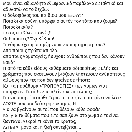
Μου είναι αδιανόητο εξωφρενικό παράλογο εφιαλτικό και
αδυνατώ να το δεχθώ:
Ο δολοφόνος του παιδιού μου ΕΞΩ????
Ποια δικαιοσύνη υπάρχει σ αυτόν τον τόπο που ζούμε?
Ποιος δικάζει?
ποιος επιβάλει ποινές?
Οι δικαστές? Όχι βέβαια!!!
Τι νόημα έχει η ύπαρξη νόμων και η τήρηση τους?
Από ποιους πρώτα απ όλα...
από τους νομοταγείς; ήσυχους ανθρώπους που δεν κάνουν
κακό?
Η από τα κάθε είδους καθάρματα αδιακρίτως φυλής και
χρώματος που σκοτώνουν βιάζουν ληστεύουν ανύποπτους
αθώους πολίτες που δεν φταίνε σε τίποτε;
Και τα παράθυρα <ΤΡΟΠΟΛΟΓΙΕΣ> των νόμων γιατί
υπάρχουν; Γιατί δεν τα κλείνουν επιτέλους;
Για να μπορεί το κάθε Τέρας αφού κάνει ότι κάνει να λέει:
ΔΩΣΤΕ μου μια δεύτερη ευκαιρία; Η
για να βγαίνουν αυτοί που θέλουν κάθε φορά?
Και για τα θύματα που είτε σαπίζουν στο χώμα είτε είναι
ζωντανοί νεκροί τι κάνει το Κρατος;
ΛΥΠΑΤΑΙ μόνο και η ζωή συνεχίζεται…,