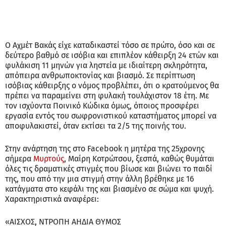
Ο Αχμέτ Βακάς είχε καταδικαστεί τόσο σε πρώτο, όσο και σε
δεύτερο βαθμό σε ισόβια και επιπλέον κάθειρξη 24 ετών και
φυλάκιση 11 μηνών για ληστεία με ιδιαίτερη σκληρότητα,
απόπειρα ανθρωποκτονίας και βιασμό. Σε περίπτωση
ισόβιας κάθειρξης ο νόμος προβλέπει, ότι ο κρατούμενος θα
πρέπει να παραμείνει στη φυλακή τουλάχιστον 18 έτη. Με
τον ισχύοντα Ποινικό Κώδικα όμως, όποιος προσφέρει
εργασία εντός του σωφρονιστικού καταστήματος μπορεί να
αποφυλακιστεί, όταν εκτίσει τα 2/5 της ποινής του.
Στην ανάρτηση της στο Facebook η μητέρα της 25χρονης
σήμερα
Μυρτούς
, Μαίρη Κοτρώτσου, ξεσπά, καθώς θυμάται
όλες τις δραματικές στιγμές που βίωσε και βιώνει το παιδί
της, που από την μια στιγμή στην άλλη βρέθηκε με 16
κατάγματα στο κεφάλι της και βιασμένο σε σώμα και ψυχή.
Χαρακτηριστικά αναφέρει:
«ΑΙΣΧΟΣ, ΝΤΡΟΠΗ ΑΗΔΙΑ ΘΥΜΟΣ