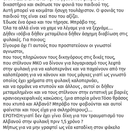
δικαστήριο και σκότωσε τον φονιά του παιδιού της.
Αυτή μπορεί να κοιμάται ήσυχη τουλάχιστον. Ο φονιάς του
παιδιού της είναι εκεί που του αξίζει.
Έδωσε ένα όρκο και τον τήρησε. Μπράβο της.
Όλα τα αλλά είναι να χαμε να λέγαμε για να ξεχνάμε….
Δήθεν ισόβια δήθεν μεταμέλεια δήθεν άσχημη διαβίωση στις
φυλακές. Για ποιους;
Σίγουρα όχι ΓΙ αυτούς που προστατεύουν οι γνωστοί
αγνωστοι,
που τους πληρώνουν τους δικηγόρους στις δικές τους,
που στέλνουν ΜΚΟ να δίνουν για λογαριασμό τους λεφτά
στην φυλακή για να καλοπερνάνε και να παχαίνουν από την
καλοπέραση για να κάνουν και τους μάγκες γιατί ως γνωστό
οποίος έχει χρήματα στη φυλακή καλοπερνάει,
και να ορμάνε να κτυπούν και άλλους , αυτοί οι δήθεν
μεταμελημένοι και να τους στέλνουν στην εντατική με βαριές
κρανιοεγκεφαλικές κακώσεις. (μια απορία μόνο:Τόσο θράσος
που κτυπά και Αλβανό? Μπράβο τον φοβούνται και αυτοί
φαίνεται και τους είχα για σκληρότερους)….
ΕΡΩΤΗΣΗ:γιατί δεν έχει γίνει δίκη για τον τραυματισμό του
Αλβανού στην φυλακή πριν 1,5 χρόνο ?
Μήπως για να μην γραφτεί ως νέα καταδίκη στον φάκελο