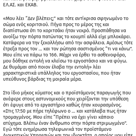
ΕΛ.ΑΣ. και ΕΚΑΒ.
«Μου λέει “Δεν βλέπεις;” και τότε αντίκρισα σφηνωμένο το
σώμα ενός κοριτσιού. Πήγα προς το μέρος της και
διαπίστωσα ότι το κοριτσάκι ήταν νεκρό. Προσπάθησα να
ανοίξω την πόρτα πατώντας το κουμπί αλλά είχε μπλοκάρει.
Κατάφερα να την ξεκολλήσω από την ασφάλεια. Αμέσως τότε
έτρεξα προς τον … και τον ρώτησα σαστισμένος “τι να κάνω”.
Μου είπε να πάρω το 166. Μέχρι να έρθει το ασθενοφόρο,
μου δόθηκε εντολή να κλείσω το εργοστάσιο και να φύγω.
Δε θυμάμαι από ποιον έλαβα την εντολή» λέει
χαρακτηριστικά υπάλληλος του εργοστασίου, που ήταν
υπεύθυνος βάρδιας τη μοιραία μέρα.
Στο ίδιο μήκος κύματος και ο προϊστάμενος παραγωγής που
ανέφερε στους αστυνομικούς που χειρίζονται την υπόθεση
ότι έφυγε από το εργαστήριο καθώς ήταν κουρασμένος.
«Στις 17:50 με πήρε τηλέφωνο ο … και κατάλαβα πως ήταν
τρομαγμένος. Μου είπε “Πρέπει να έχει γίνει κάποιο
ατύχημα. Βλέπω έναν άνθρωπο στην πόρτα στριμωγμένο”.
Εγώ τότε ενημέρωσα τηλεφωνικά τον προϊστάμενο
Διοικητικών Υπηρεσιών και τον ιδιοκτήτη, ο οποίος μου είπε