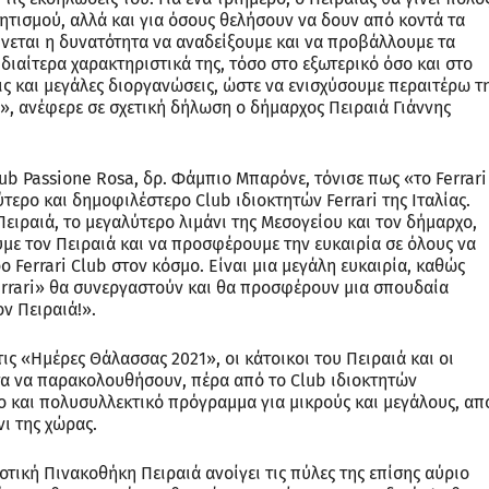
λητισμού, αλλά και για όσους θελήσουν να δουν από κοντά τα
ίνεται η δυνατότητα να αναδείξουμε και να προβάλλουμε τα
ιδιαίτερα χαρακτηριστικά της, τόσο στο εξωτερικό όσο και στο
ις και μεγάλες διοργανώσεις, ώστε να ενισχύσουμε περαιτέρω τ
», ανέφερε σε σχετική δήλωση ο δήμαρχος Πειραιά Γιάννης
lub Passione Rosa, δρ. Φάμπιο Μπαρόνε, τόνισε πως «το Ferrari
τερο και δημοφιλέστερο Club ιδιοκτητών Ferrari της Ιταλίας.
ειραιά, το μεγαλύτερο λιμάνι της Μεσογείου και τον δήμαρχο,
ε τον Πειραιά και να προσφέρουμε την ευκαιρία σε όλους να
 Ferrari Club στον κόσμο. Είναι μια μεγάλη ευκαιρία, καθώς
Ferrari» θα συνεργαστούν και θα προσφέρουν μια σπουδαία
ν Πειραιά!».
ις «Ημέρες Θάλασσας 2021», οι κάτοικοι του Πειραιά και οι
ητα να παρακολουθήσουν, πέρα από το Club ιδιοκτητών
ο και πολυσυλλεκτικό πρόγραμμα για μικρούς και μεγάλους, απ
νι της χώρας.
τική Πινακοθήκη Πειραιά ανοίγει τις πύλες της επίσης αύριο