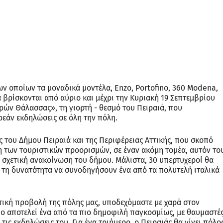
των οποίων τα μοναδικά μοντέλα, Enzo, Portofino, 360 Modena,
θα βρίσκονται από αύριο και μέχρι την Κυριακή 19 Σεπτεμβρίου
ερών Θάλασσας», τη γιορτή - θεσμό του Πειραιά, που
ρεάν εκδηλώσεις σε όλη την πόλη.
 του Δήμου Πειραιά και της Περιφέρειας Αττικής, που σκοπό
η των τουριστικών προορισμών, σε έναν ακόμη τομέα, αυτόν το
 σχετική ανακοίνωση του δήμου. Μάλιστα, 30 υπερτυχεροί θα
ν τη δυνατότητα να συνοδηγήσουν ένα από τα πολυτελή ιταλικά
τική προβολή της πόλης μας, υποδεχόμαστε με χαρά στον
οίο αποτελεί ένα από τα πιο δημοφιλή παγκοσμίως, με θαυμαστέ
ις εκδηλώσεις του. Για ένα τριήμερο, ο Πειραιάς θα γίνει πόλο