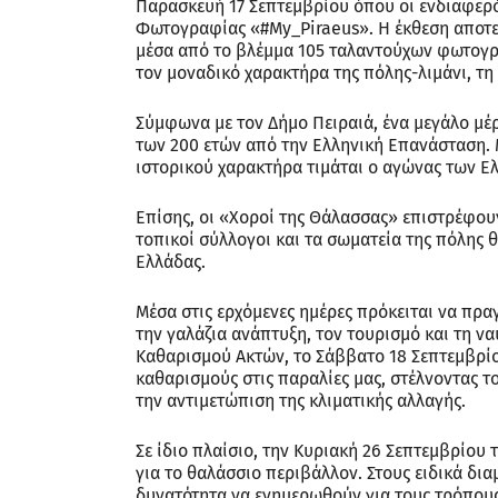
Παρασκευή 17 Σεπτεμβρίου όπου οι ενδιαφερ
Φωτογραφίας «#My_Piraeus». Η έκθεση αποτε
μέσα από το βλέμμα 105 ταλαντούχων φωτογρά
τον μοναδικό χαρακτήρα της πόλης-λιμάνι, τη
Σύμφωνα με τον Δήμο Πειραιά, ένα μεγάλο μέ
των 200 ετών από την Ελληνική Επανάσταση. 
ιστορικού χαρακτήρα τιμάται ο αγώνας των Ελ
Επίσης, οι «Χοροί της Θάλασσας» επιστρέφου
τοπικοί σύλλογοι και τα σωματεία της πόλης
Ελλάδας.
Μέσα στις ερχόμενες ημέρες πρόκειται να πρα
την γαλάζια ανάπτυξη, τον τουρισμό και τη ν
Καθαρισμού Ακτών, το Σάββατο 18 Σεπτεμβρίο
καθαρισμούς στις παραλίες μας, στέλνοντας τ
την αντιμετώπιση της κλιματικής αλλαγής.
Σε ίδιο πλαίσιο, την Κυριακή 26 Σεπτεμβρίου
για το θαλάσσιο περιβάλλον. Στους ειδικά δι
δυνατότητα να ενημερωθούν για τους τρόπους