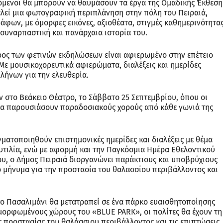
όμενοι θα μπορούν να θαυμάσουν τα έργα της Ομαδικής Έκθεση
λεί μια φωτογραφική περιπλάνηση στην πόλη του Πειραιά,
φων, με όμορφες εικόνες, αξιοθέατα, στιγμές καθημερινότητας
 συναρπαστική και πανάρχαια ιστορία του.
ρος των φετινών εκδηλώσεων είναι αφιερωμένο στην επέτειο
Με μουσικοχορευτικά αφιερώματα, διαλέξεις και ημερίδες
λήνων για την ελευθερία.
ν στο Βεάκειο Θέατρο, το Σάββατο 25 Σεπτεμβρίου, όπου οι
 θα παρουσιάσουν παραδοσιακούς χορούς από κάθε γωνιά της
γματοποιηθούν επιστημονικές ημερίδες και διαλέξεις με θέμα
αυτιλία, ενώ με αφορμή και την Παγκόσμια Ημέρα Εθελοντικού
υ, ο Δήμος Πειραιά διοργανώνει παράκτιους και υποβρύχιους
ο μήνυμα για την προστασία του θαλασσίου περιβάλλοντος και
 το Πασαλιμάνι θα μετατραπεί σε ένα πάρκο ευαισθητοποίησης
αμορφωμένους χώρους του «BLUE PARK», οι πολίτες θα έχουν τη
 προστασίας του θαλάσσιου περιβάλλοντος και τις επιπτώσεις