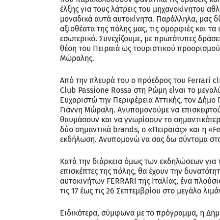
έλξης για τους λάτρεις του μηχανοκίνητου αθ
μοναδικά αυτά αυτοκίνητα. Παράλληλα, μας δ
αξιοθέατα της πόλης μας, τις ομορφιές και τα 
εσωτερικό. Συνεχίζουμε, με πρωτότυπες δράσε
θέση του Πειραιά ως τουριστικού προορισμού
Μώραλης.
Από την πλευρά του ο πρόεδρος του Ferrari c
Club Passione Rossa στη Ρώμη είναι το μεγαλύ
Ευχαριστώ την Περιφέρεια Αττικής, τον Δήμο Π
Γιάννη Μώραλη. Ανυπομονούμε να επισκεφτούμ
θαυμάσουν και να γνωρίσουν το σημαντικότερο
δύο σημαντικά brands, ο «Πειραιάς» και η «
εκδήλωση. Ανυπομονώ να σας δω σύντομα στο
Κατά την διάρκεια όμως των εκδηλώσεων για τ
επισκέπτες της πόλης, θα έχουν την δυνατότ
αυτοκινήτων FERRARI της Ιταλίας, ένα πλούσι
τις 17 έως τις 26 Σεπτεμβρίου στο μεγάλο λιμά
Ειδικότερα, σύμφωνα με το πρόγραμμα, η Δημο