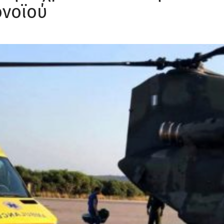
νοϊού