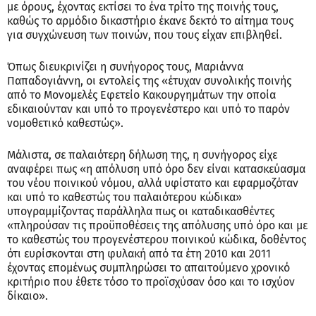
με όρους, έχοντας εκτίσει το ένα τρίτο της ποινής τους,
καθώς το αρμόδιο δικαστήριο έκανε δεκτό το αίτημα τους
για συγχώνευση των ποινών, που τους είχαν επιβληθεί.
Όπως διευκρινίζει η συνήγορος τους, Μαριάννα
Παπαδογιάννη, οι εντολείς της «έτυχαν συνολικής ποινής
από το Μονομελές Εφετείο Κακουργημάτων την οποία
εδικαιούνταν και υπό το προγενέστερο και υπό το παρόν
νομοθετικό καθεστώς».
Μάλιστα, σε παλαιότερη δήλωση της, η συνήγορος είχε
αναφέρει πως «η απόλυση υπό όρο δεν είναι κατασκεύασμα
του νέου ποινικού νόμου, αλλά υφίστατο και εφαρμοζόταν
και υπό το καθεστώς του παλαιότερου κώδικα»
υπογραμμίζοντας παράλληλα πως οι καταδικασθέντες
«πληρούσαν τις προϋποθέσεις της απόλυσης υπό όρο και με
το καθεστώς του προγενέστερου ποινικού κώδικα, δοθέντος
ότι ευρίσκονται στη φυλακή από τα έτη 2010 και 2011
έχοντας επομένως συμπληρώσει το απαιτούμενο χρονικό
κριτήριο που έθετε τόσο το προϊσχύσαν όσο και το ισχύον
δίκαιο».