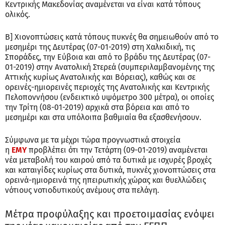
Κεντρικής Μακεδονίας αναμένεται να είναι κατά τόπους
ολικός.
Β] Χιονοπτώσεις κατά τόπους πυκνές θα σημειωθούν από το
μεσημέρι της Δευτέρας (07-01-2019) στη Χαλκιδική, τις
Σποράδες, την Εύβοια και από το βράδυ της Δευτέρας (07-
01-2019) στην Ανατολική Στερεά (συμπεριλαμβανομένης της
Αττικής κυρίως Ανατολικής και Βόρειας), καθώς και σε
ορεινές-ημιορεινές περιοχές της Ανατολικής και Κεντρικής
Πελοποννήσου (ενδεικτικό υψόμετρο 300 μέτρα), οι οποίες
την Τρίτη (08-01-2019) αρχικά στα βόρεια και από το
μεσημέρι και στα υπόλοιπα βαθμιαία θα εξασθενήσουν.
Σύμφωνα με τα μέχρι τώρα προγνωστικά στοιχεία
η
ΕΜΥ
προβλέπει ότι την Τετάρτη (09-01-2019) αναμένεται
νέα μεταβολή του καιρού από τα δυτικά με ισχυρές βροχές
και καταιγίδες κυρίως στα δυτικά, πυκνές χιονοπτώσεις στα
ορεινά-ημιορεινά της ηπειρωτικής χώρας και θυελλώδεις
νότιους νοτιοδυτικούς ανέμους στα πελάγη.
Μέτρα προφύλαξης και προετοιμασίας ενόψει