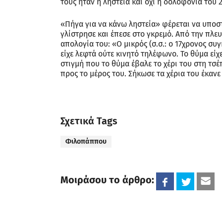
τους ήταν η ληστεία και όχι η δολοφονία του
«Πήγα για να κάνω ληστεία» φέρεται να υποσ
γλίστρησε και έπεσε στο γκρεμό. Από την πλε
απολογία του: «Ο μικρός (σ.σ.: ο 17χρονος συ
είχε λεφτά ούτε κινητό τηλέφωνο. Το θύμα είχε 
στιγμή που το θύμα έβαλε το χέρι του στη τσ
προς το μέρος του. Σήκωσε τα χέρια του έκανε
Σχετικά Tags
Φιλοπάππου
Μοιράσου το άρθρο: