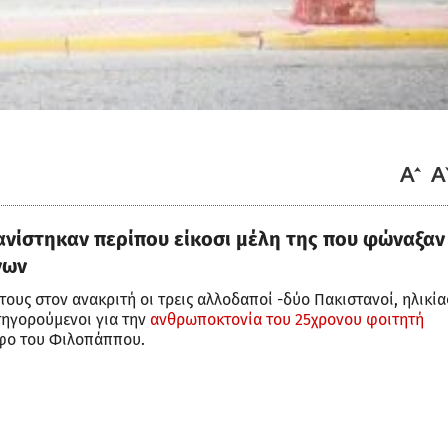
νίστηκαν περίπου είκοσι μέλη της που φώναξαν
νων
τους στον ανακριτή οι τρεις αλλοδαποί -δύο Πακιστανοί, ηλικία
ατηγορούμενοι για την
ανθρωποκτονία του 25χρονου φοιτητή
όφο του Φιλοπάππου.