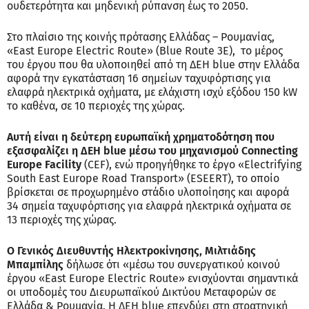
ουδετερότητα και μηδενική ρύπανση έως το 2050.
Στο πλαίσιο της κοινής πρότασης Ελλάδας – Ρουμανίας,
«East Europe Electric Route» (Blue Route 3E), το μέρος
του έργου που θα υλοποιηθεί από τη ΔΕΗ blue στην Ελλάδα
αφορά την εγκατάσταση 16 σημείων ταχυφόρτισης για
ελαφρά ηλεκτρικά οχήματα, με ελάχιστη ισχύ εξόδου 150 kW
το καθένα, σε 10 περιοχές της χώρας.
Αυτή είναι η δεύτερη ευρωπαϊκή χρηματοδότηση που
εξασφαλίζει η ΔΕΗ
blue
μέσω του μηχανισμού Connecting
Europe Facility
(CEF), ενώ προηγήθηκε το έργο «Electrifying
South East Europe Road Transport» (ESEERΤ), το οποίο
βρίσκεται σε προχωρημένο στάδιο υλοποίησης και αφορά
34 σημεία ταχυφόρτισης για ελαφρά ηλεκτρικά οχήματα σε
13 περιοχές της χώρας.
Ο Γενικός Διευθυντής Ηλεκτροκίνησης, Μιλτιάδης
Μπαμπίλης
δήλωσε ότι «μέσω του συνεργατικού κοινού
έργου «East Europe Electric Route» ενισχύονται σημαντικά
οι υποδομές του Διευρωπαϊκού Δικτύου Μεταφορών σε
Ελλάδα & Ρουμανία. Η ΔΕΗ blue επενδύει στη στρατηγική