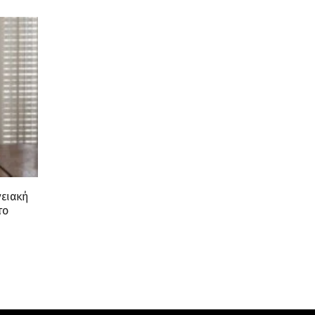
νειακή
το