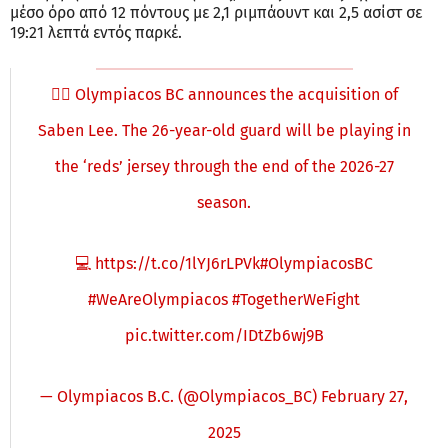
μέσο όρο από 12 πόντους με 2,1 ριμπάουντ και 2,5 ασίστ σε
19:21 λεπτά εντός παρκέ.
✍🏽 Olympiacos BC announces the acquisition of
Saben Lee. The 26-year-old guard will be playing in
the ‘reds’ jersey through the end of the 2026-27
season.
💻
https://t.co/1lYJ6rLPVk
#OlympiacosBC
#WeAreOlympiacos
#TogetherWeFight
pic.twitter.com/IDtZb6wj9B
— Olympiacos B.C. (@Olympiacos_BC)
February 27,
2025