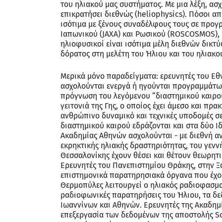
του ηλιακού μας συστήματος. Με μια λέξη, ασχ
επικρατήσει διεθνώς (heliophysics). Πόσοι α
ισότιμα με ξένους συναδέλφους τους σε προγ
Ιαπωνικού (JAXA) και Ρωσικού (ROSCOSMOS), 
ηλιοφυσικοί είναι ισότιμα μέλη διεθνών δικτ
δόρατος στη μελέτη του Ήλιου και του ηλιακο
Μερικά μόνο παραδείγματα: ερευνητές του Ε
ασχολούνται ενεργά ή ηγούνται προγραμμάτων
πρόγνωση του λεγόμενου “διαστημικού καιρο
γειτονιά της Γης, ο οποίος έχει άμεσο και πρ
ανθρώπινο δυναμικό και τεχνικές υποδομές σ
διαστημικού καιρού εδράζονται και στα δύο Ι
Ακαδημίας Αθηνών ασχολούνται - με διεθνή α
εκρηκτικής ηλιακής δραστηριότητας, του γενν
Θεσσαλονίκης έχουν θέσει και θέτουν θεωρητι
Ερευνητές του Πανεπιστημίου Θράκης, στην Ξά
επιστημονικά παρατηρησιακά όργανα που έχουν
Θερμοπύλες λειτουργεί ο ηλιακός ραδιοφασμα
ραδιοφωνικές παρατηρήσεις του Ήλιου, τα δε
Ιωαννίνων και Αθηνών. Ερευνητές της Ακαδημ
επεξεργασία των δεδομένων της αποστολής So