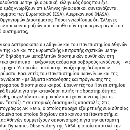
ολούνται με την ηλιοφυσική, ελληνικός όρος που έχει
πό εμάς γνωρίζουν ότι Έλληνες ηλιοφυσικοί συνεργάζονται
ράμματα των Ευρωπαϊκού (ESA), Αμερικανικού (NASA),
Οργανισμών Διαστήματος; Πόσοι γνωρίζουμε ότι Έλληνες
ύων και κοινοπραξιών που οριοθετούν τη σημερινή αιχμή του
ύ συστήματος;
θνικού Αστεροσκοπείου Αθηνών και του Πανεπιστημίου Αθηνών
 της ESA και της Ευρωπαϊκής Επιτροπής σχετικών με την
ύ”, δηλαδή των μεταβλητών διαστημικών συνθηκών στη
ακτικό αντίκτυπο – ενέχοντας ακόμα και σοβαρούς κινδύνους – γι
ε τροχιά. Υπηρεσίες αυτόματης αναζήτησης δεδομένων
δρύματα. Ερευνητές του Πανεπιστημίου Ιωαννίνων και της
ναγνώριση - με θέματα κατανόησης και πρόγνωσης της
ήτορα του διαστημικού καιρού. Ερευνητές του Πανεπιστημίου
κά θεμέλια για την κατανόηση αυτής της δραστηριότητας.
νθη, ασχολούνται επί μακρόν και έχουν συνεισφέρει σε
 “πετάξει” σε ιστορικές διαστημικές αποστολές. Στις
τογράφος ARTEMIS, ο οποίος παρέχει εξαιρετικής ευαισθησίας
δομένα του οποίου διαχέουν από κοινού τα Πανεπιστήμια
ίας Αθηνών συμμετέχουν σε κοινοπραξία για την αυτόματη
lar Dynamics Observatory της NASA, η οποία αποτελεί την