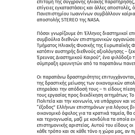
επιτομή της σύγχρονης ηλιακής παρατήρησης
επίγειες εγκαταστάσεις και άλλες αποστολές,
Πανεπιστημίου Ιωαννίνων συμβάλλουν καίρια
αποστολής STEREO της NASA.
Πόσοι γνωρίζουμε ότι Έλληνες διαστημικοί επι
συμβούλια διεθνών επιστημονικών οργανώσε
Τμήματος Ηλιακής Φυσικής της Ευρωπαϊκής Φυσ
κατόπιν αυστηρής διεθνούς αξιολόγησης – ξεκ
Έρευνας Διαστημικού Καιρού”, ένα φιλόδοξο 
σύμπραξη ερευνητών από τα παραπάνω πανεπι
Οι παραπάνω δραστηριότητες επιτυγχάνονται,
της δραστικής μείωσης των οικονομικών απολα
επηρεάσει την απόδοσή τους – τι είδους πίεσ
τους εργασίας προς διεκδίκηση αιτημάτων; Το
Πολιτεία και την κοινωνία, να υπάρχουν και 
“έξοδος” Ελλήνων επιστημόνων για λόγους βι
οικονομικό όφελος για τα κρατικά ταμεία, θα
και τεχνογνωσία, μαζί με κονδύλια τα οποία 
επιστημονικής αριστείας. Αυτού του είδους οι 
κάθε τρόπο και σε κάθε τόνο η χώρα μας, αν 