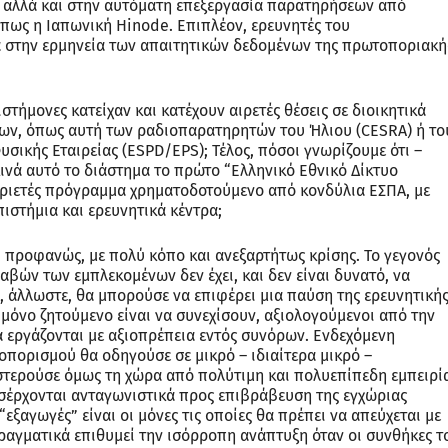
, αλλά και στην αυτόματη επεξεργασία παρατηρήσεων από
 όπως η Ιαπωνική Hinode. Επιπλέον, ερευνητές του
 στην ερμηνεία των απαιτητικών δεδομένων της πρωτοποριακή
στήμονες κατείχαν και κατέχουν αιρετές θέσεις σε διοικητικά
ων, όπως αυτή των ραδιοπαρατηρητών του Ήλιου (CESRA) ή το
ικής Εταιρείας (ESPD/EPS); Τέλος, πόσοι γνωρίζουμε ότι –
ινά αυτό το διάστημα το πρώτο “Ελληνικό Εθνικό Δίκτυο
τριετές πρόγραμμα χρηματοδοτούμενο από κονδύλια ΕΣΠΑ, με
στήμια και ερευνητικά κέντρα;
 προφανώς, με πολύ κόπο και ανεξαρτήτως κρίσης. Το γεγονός
βών των εμπλεκομένων δεν έχει, και δεν είναι δυνατό, να
η, άλλωστε, θα μπορούσε να επιφέρει μια παύση της ερευνητική
 μόνο ζητούμενο είναι να συνεχίσουν, αξιολογούμενοι από την
να εργάζονται με αξιοπρέπεια εντός συνόρων. Ενδεχόμενη
οπορισμού θα οδηγούσε σε μικρό – ιδιαίτερα μικρό –
 στερούσε όμως τη χώρα από πολύτιμη και πολυεπίπεδη εμπειρί
εισέρχονται ανταγωνιστικά προς επιβράβευση της εγχώριας
“εξαγωγές” είναι οι μόνες τις οποίες θα πρέπει να απεύχεται με
πραγματικά επιθυμεί την ισόρροπη ανάπτυξη όταν οι συνθήκες τ