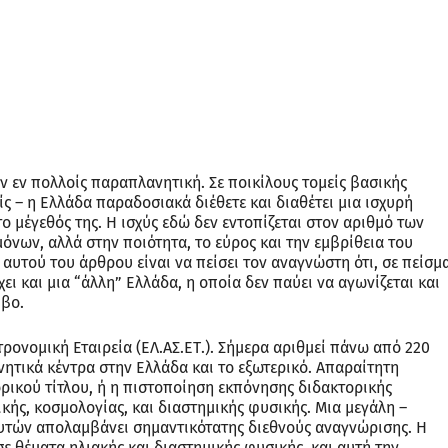
 εν πολλοίς παραπλανητική. Σε ποικίλους τομείς βασικής
ίς – η Ελλάδα παραδοσιακά διέθετε και διαθέτει μια ισχυρή
ο μέγεθός της. Η ισχύς εδώ δεν εντοπίζεται στον αριθμό των
νων, αλλά στην ποιότητα, το εύρος και την εμβρίθεια του
υτού του άρθρου είναι να πείσει τον αναγνώστη ότι, σε πείσμ
ι και μια “άλλη” Ελλάδα, η οποία δεν παύει να αγωνίζεται και
ίβο.
τρονομική Εταιρεία (ΕΛ.ΑΣ.ΕΤ.). Σήμερα αριθμεί πάνω από 220
νητικά κέντρα στην Ελλάδα και το εξωτερικό. Απαραίτητη
ρικού τίτλου, ή η πιστοποίηση εκπόνησης διδακτορικής
κής, κοσμολογίας, και διαστημικής φυσικής. Μια μεγάλη –
αυτών απολαμβάνει σημαντικότατης διεθνούς αναγνώρισης. Η
 θέματα ηλιακής και διαστημικής φυσικής, και αυτή την