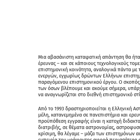
Μια αβασάνιστη καταφατική απάντηση θα ήταν
έρευνας – και σε κάποιους τεχνολογικούς τομε
επιστημονική κοινότητα, αναλογικά πάντα με τ
ενεργών, εγχωρίως δρώντων Ελλήνων επιστημό
παραγόμενου επιστημονικού έργου. Ο σκοπός α
των όσων βλέπουμε και ακούμε σήμερα, υπάρχε
να αναγνωρίζεται στο διεθνή επιστημονικό στ
Από το 1993 δραστηριοποιείται η Ελληνική Ασ
μέλη, κατανεμημένα σε πανεπιστήμια και ερευ
προϋπόθεση εγγραφής είναι η κατοχή διδακτο
διατριβής, σε θέματα αστρονομίας, αστροφυσι
κρίσιμη, θα λέγαμε – μάζα των επιστημόνων 
εμπειρία του γράφοντος αφορά περισσότερο σε