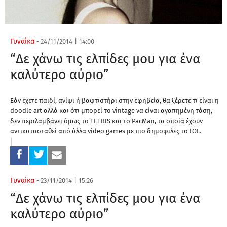
Γυναίκα
-
24/11/2014
|
14:00
“Δε χάνω τις ελπίδες μου για ένα
καλύτερο αύριο”
Εάν έχετε παιδί, ανίψι ή βαφτιστήρι στην εφηβεία, θα ξέρετε τι είναι η
doodle art αλλά και ότι μπορεί το vintage να είναι αγαπημένη τάση,
δεν περιλαμβάνει όμως το TETRIS και το PacMan, τα οποία έχουν
αντικατασταθεί από άλλα video games με πιο δημοφιλές το LOL.
Γυναίκα
-
23/11/2014
|
15:26
“Δε χάνω τις ελπίδες μου για ένα
καλύτερο αύριο”