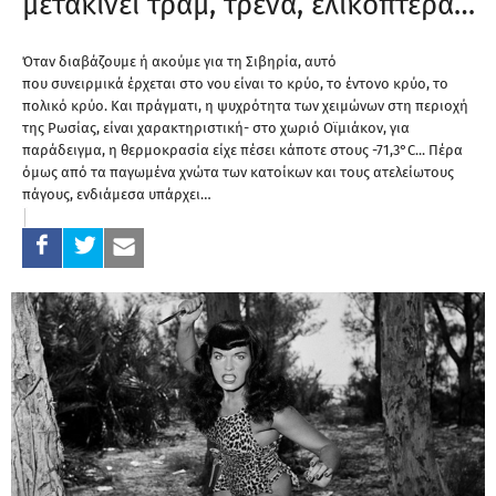
μετακινεί τραμ, τρένα, ελικόπτερα…
Όταν διαβάζουμε ή ακούμε για τη Σιβηρία, αυτό
που συνειρμικά έρχεται στο νου είναι το κρύο, το έντονο κρύο, το
πολικό κρύο. Και πράγματι, η ψυχρότητα των χειμώνων στη περιοχή
της Ρωσίας, είναι χαρακτηριστική- στο χωριό Οϊμιάκον, για
παράδειγμα, η θερμοκρασία είχε πέσει κάποτε στους -71,3°C... Πέρα
όμως από τα παγωμένα χνώτα των κατοίκων και τους ατελείωτους
πάγους, ενδιάμεσα υπάρχει…