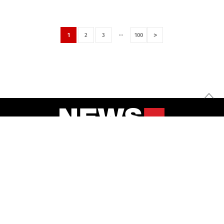
…
>
1
2
3
100
Copyright © 2012 - 2023 News.gr
Το σύνολο του περιεχομένου και των υπηρεσιών του news.gr διατίθεται
στους επισκέπτες αυστηρά για προσωπική χρήση. Απαγορεύεται η